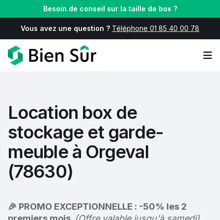
Besoin de conseil sur la taille de box ?
Vous avez une question ?
Téléphone 01 85 40 00 78
Op
Location box de
stockage et garde-
meuble à Orgeval
(78630)
🎉 PROMO EXCEPTIONNELLE : -50% les 2
premiers mois.
(Offre valable jusqu'à samedi)