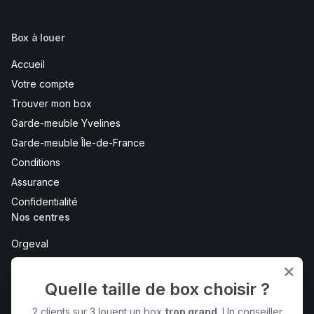
Box à louer
Accueil
Votre compte
Trouver mon box
Garde-meuble Yvelines
Garde-meuble Île-de-France
Conditions
Assurance
Confidentialité
Nos centres
Orgeval
Maurepas
Bois d'Arcy
Quelle taille de box choisir ?
Bureaux et coworking - Maurepas
2 clients sur 3 louent un box
trop grand
. Un conseiller