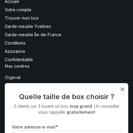
Accueil
Votre compte
Trouver mon box
Garde-meuble Yvelines
Garde-meuble Île-de-France
Conditions
Assurance
Confidentialité
Nos centres
Orgeval
Maurepas
Bois d'Arcy
Quelle taille de box choisir ?
Bureaux et coworking - Maurepas
2 clients sur 3 louent un box
trop grand
. Un conseiller
Voir tout
vous rappelle
gratuitement
Contactez-nous
Votre adresse e-mail*
2 rue Claude Bernard