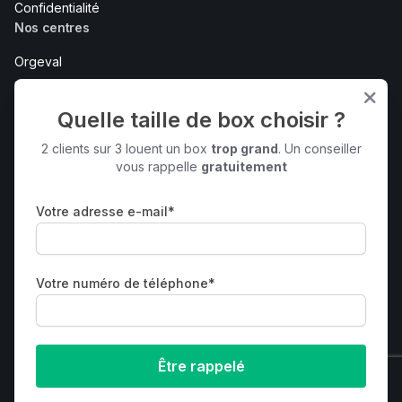
Confidentialité
Nos centres
Orgeval
Maurepas
Bois d'Arcy
Quelle taille de box choisir ?
Bureaux et coworking - Maurepas
2 clients sur 3 louent un box
trop grand
. Un conseiller
Voir tout
vous rappelle
gratuitement
Contactez-nous
Votre adresse e-mail*
2 rue Claude Bernard
Maurepas
78310
Votre numéro de téléphone*
01 85 40 00 78
yvelines@biensur.co
© Bien Sûr | Alimenté par
Stora - Logiciel de self-stockage