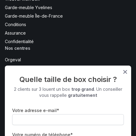
Garde-meuble Yvelines
Garde-meuble Île-de-France
Conditions
Assurance
Confidentialité
Nos centres
Orgeval
Maurepas
Bois d'Arcy
Quelle taille de box choisir ?
Bureaux et coworking - Maurepas
2 clients sur 3 louent un box
trop grand
. Un conseiller
Voir tout
vous rappelle
gratuitement
Contactez-nous
Votre adresse e-mail*
2 rue Claude Bernard
Maurepas
78310
Votre numéro de téléphone*
01 85 40 00 78