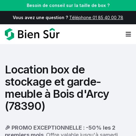
Besoin de conseil sur la taille de box ?
Vous avez une question ?
Téléphone 01 85 40 00 78
Op
Location box de
stockage et garde-
meuble à Bois d'Arcy
(78390)
🎉 PROMO EXCEPTIONNELLE : -50% les 2
premiers mois.
Offre valable jusqu'à samedi.