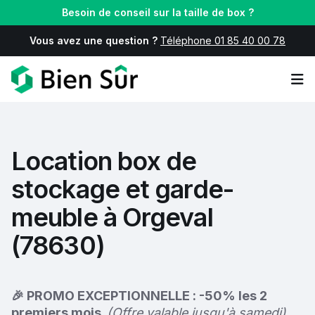
Besoin de conseil sur la taille de box ?
Vous avez une question ?
Téléphone 01 85 40 00 78
Op
Location box de
stockage et garde-
meuble à Orgeval
(78630)
🎉 PROMO EXCEPTIONNELLE : -50% les 2
premiers mois.
(Offre valable jusqu'à samedi)