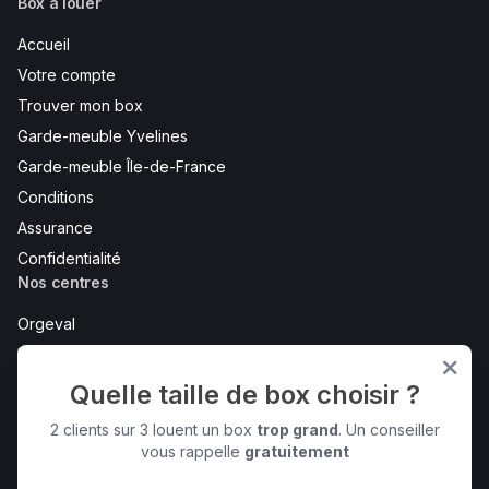
Box à louer
Accueil
Votre compte
Trouver mon box
Garde-meuble Yvelines
Garde-meuble Île-de-France
Conditions
Assurance
Confidentialité
Nos centres
Orgeval
Maurepas
Bois d'Arcy
Quelle taille de box choisir ?
Bureaux et coworking - Maurepas
2 clients sur 3 louent un box
trop grand
. Un conseiller
Voir tout
vous rappelle
gratuitement
Contactez-nous