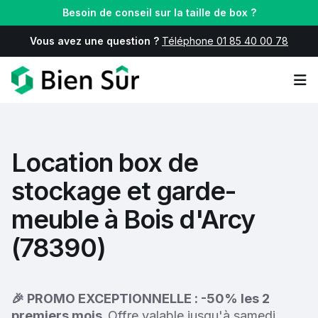
Besoin de conseil sur la taille de box ?
Vous avez une question ?
Téléphone 01 85 40 00 78
Op
Location box de
stockage et garde-
meuble à Bois d'Arcy
(78390)
🎉 PROMO EXCEPTIONNELLE : -50% les 2
premiers mois.
Offre valable jusqu'à samedi.