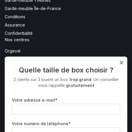
Garde-meuble Yvelines
Garde-meuble Île-de-France
Conditions
Assurance
Confidentialité
Nos centres
Orgeval
Maurepas
Bois d'Arcy
Quelle taille de box choisir ?
Bureaux et coworking - Maurepas
2 clients sur 3 louent un box
trop grand
. Un conseiller
Voir tout
vous rappelle
gratuitement
Contactez-nous
Votre adresse e-mail*
2 rue Claude Bernard
Maurepas
78310
Votre numéro de téléphone*
01 85 40 00 78